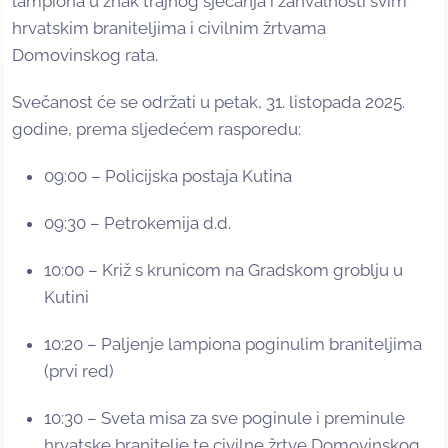
lampiona u znak trajnog sjećanja i zahvalnosti svim
hrvatskim braniteljima i civilnim žrtvama
Domovinskog rata.
Svečanost će se održati u petak, 31. listopada 2025.
godine, prema sljedećem rasporedu:
09:00 – Policijska postaja Kutina
09:30 – Petrokemija d.d.
10:00 – Križ s krunicom na Gradskom groblju u
Kutini
10:20 – Paljenje lampiona poginulim braniteljima
(prvi red)
10:30 – Sveta misa za sve poginule i preminule
hrvatske branitelje te civilne žrtve Domovinskog