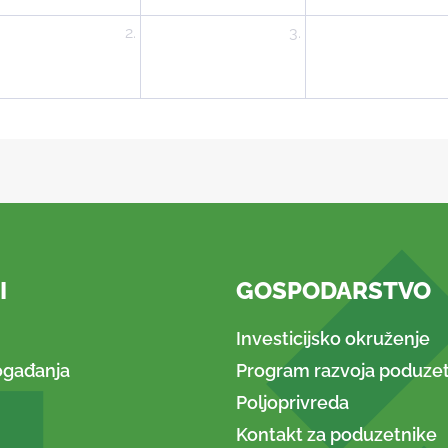
2.
3.
I
GOSPODARSTVO
Investicijsko okruženje
ogađanja
Program razvoja poduzet
Poljoprivreda
Kontakt za poduzetnike