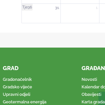
Tje36
31.
1.
GRAD
GRAĐAN
Gradonačelnik
Novosti
Gradsko vijeće
Kalendar d
Upravni odjeli
Obavijesti
Geotermalna energija
Karta grada