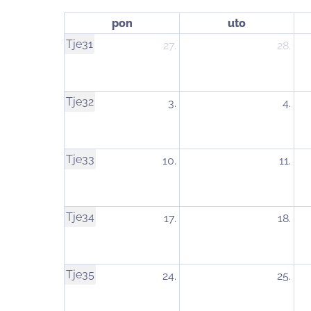
pon
uto
Tje31
27.
28.
Tje32
3.
4.
Tje33
10.
11.
Tje34
17.
18.
Tje35
24.
25.