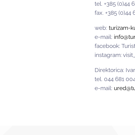
tel. +385 (0)44 
fax. +385 (0)44 
web:
turizam-ku
e-mail:
info@tu
facebook: Turis
instagram: visi
Direktorica: Iva
tel. 044 681 00
e-mail:
ured@tu