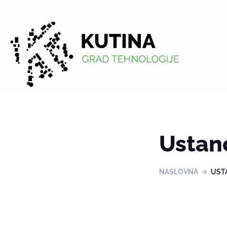
Kutina
Ustan
NASLOVNA
UST