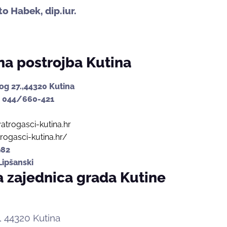
o Habek, dip.iur.
a postrojba Kutina
og 27.,44320 Kutina
 044/660-421
atrogasci-kutina.hr
trogasci-kutina.hr/
982
Lipšanski
a zajednica grada Kutine
, 44320 Kutina