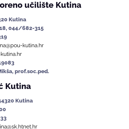
oreno učilište Kutina
320 Kutina
18, 044/682-315
319
ina@pou-kutina.hr
utina.hr
19083
ikša, prof.soc.ped.
ić Kutina
44320 Kutina
00
333
tina@sk.htnet.hr