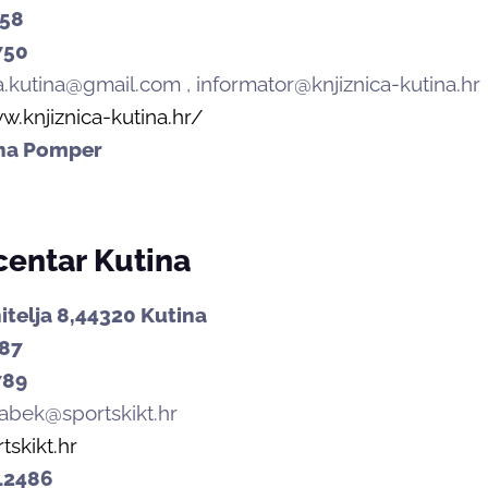
558
750
ca.kutina@gmail.com , informator@knjiznica-kutina.hr
w.knjiznica-kutina.hr/
na Pomper
centar Kutina
itelja 8,44320 Kutina
87
789
habek@sportskikt.hr
skikt.hr
12486