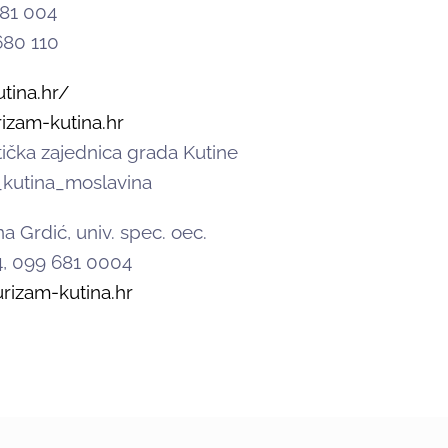
681 004
680 110
tina.hr/
rizam-kutina.hr
tička zajednica grada Kutine
t_kutina_moslavina
na Grdić, univ. spec. oec.
4, 099 681 0004
rizam-kutina.hr