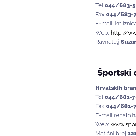
Tel
044/683-
Fax
044/683-
E-mail: knjizni
Web:
http://ww
Ravnatelj
Suza
Športski 
Hrvatskih bran
Tel
044/681-7
Fax
044/681-
E-mail renato.
Web:
www.sport
Matični broj
12