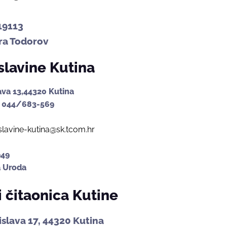
19113
ra Todorov
lavine Kutina
ava 13,44320 Kutina
 044/683-569
avine-kutina@sk.tcom.hr
949
 Uroda
i čitaonica Kutine
islava 17, 44320 Kutina