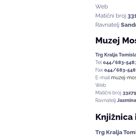
Web
Matični broj
33
Ravnatelj
Sand
Muzej Mos
Trg Kralja Tomisl
Tel
044/683-548;
Fax
044/683-548
E-mail
muzej-mosl
Web
Matični broj
3327
Ravnatelj
Jasmina
Knjižnica 
Trg Kralja Tom