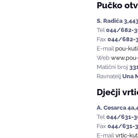
Pučko otv
S. Radića 3,44
Tel
044/682-3
Fax
044/682-
E-mail
pou-kut
Web
www.pou-k
Matični broj
33
Ravnatelj
Una M
Dječji vrt
A. Cesarca 4a,
Tel
044/631-3
Fax
044/631-
E-mail
vrtic-ku