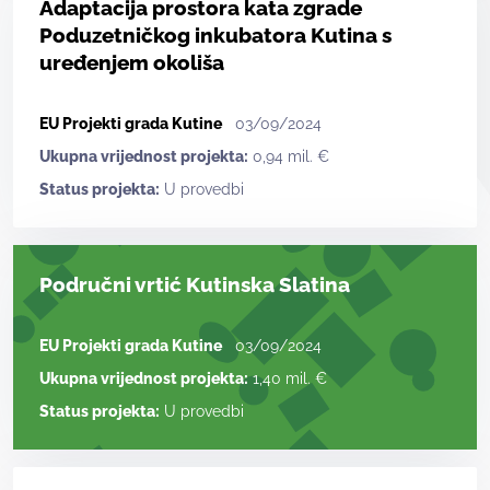
Adaptacija prostora kata zgrade
Poduzetničkog inkubatora Kutina s
uređenjem okoliša
EU Projekti grada Kutine
03/09/2024
Ukupna vrijednost projekta:
0,94 mil. €
Status projekta:
U provedbi
Područni vrtić Kutinska Slatina
EU Projekti grada Kutine
03/09/2024
Ukupna vrijednost projekta:
1,40 mil. €
Status projekta:
U provedbi