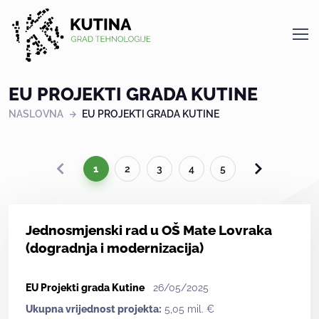
Kutina
EU PROJEKTI GRADA KUTINE
NASLOVNA
EU PROJEKTI GRADA KUTINE
1
2
3
4
5
Jednosmjenski rad u OŠ Mate Lovraka
(dogradnja i modernizacija)
EU Projekti grada Kutine
26/05/2025
Ukupna vrijednost projekta:
5,05 mil. €