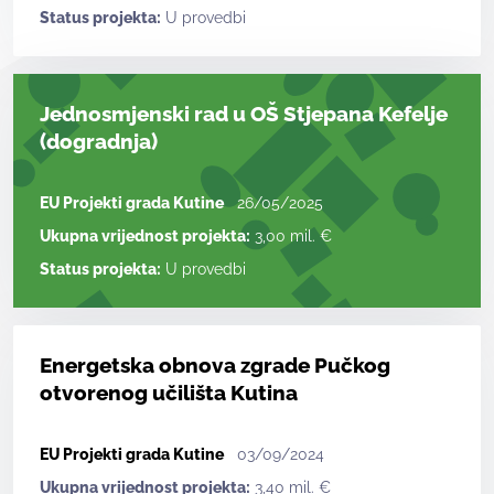
Status projekta:
U provedbi
Jednosmjenski rad u OŠ Stjepana Kefelje
(dogradnja)
EU Projekti grada Kutine
26/05/2025
Ukupna vrijednost projekta:
3,00 mil. €
Status projekta:
U provedbi
Energetska obnova zgrade Pučkog
otvorenog učilišta Kutina
EU Projekti grada Kutine
03/09/2024
Ukupna vrijednost projekta:
3,40 mil. €