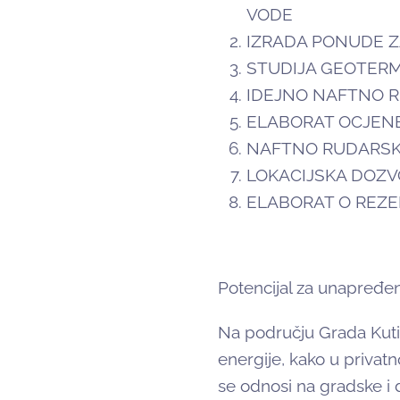
VODE
IZRADA PONUDE Z
STUDIJA GEOTER
IDEJNO NAFTNO R
ELABORAT OCJENE
NAFTNO RUDARSKI
LOKACIJSKA DOZ
ELABORAT O REZ
Potencijal za unapređe
Na području Grada Kutin
energije, kako u privat
se odnosi na gradske i