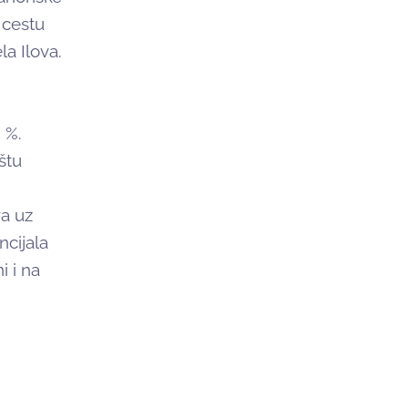
 cestu
a Ilova.
 %.
štu
a uz
ncijala
i i na