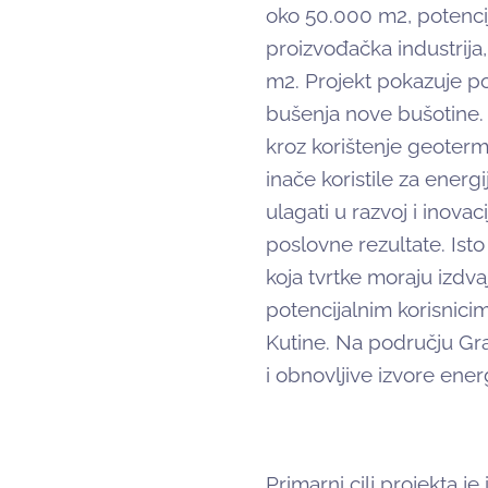
oko 50.000 m2, potencija
proizvođačka industrija
m2. Projekt pokazuje poz
bušenja nove bušotine. 
kroz korištenje geoterma
inače koristile za energ
ulagati u razvoj i inova
poslovne rezultate. Isto
koja tvrtke moraju izdv
potencijalnim korisnicim
Kutine. Na području Gr
i obnovljive izvore ener
Primarni cilj projekta 