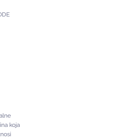
ODE
malne
ina koja
nosi