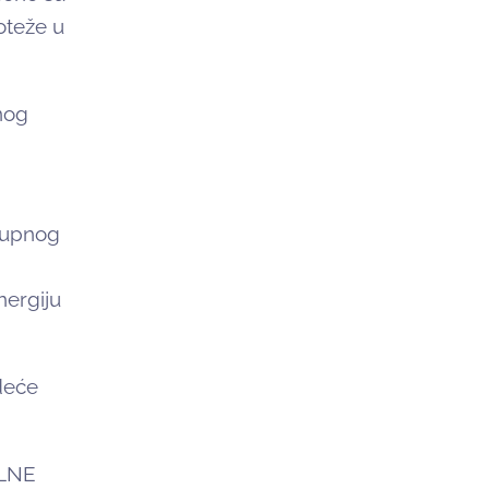
oteže u
nog
okupnog
nergiju
deće
LNE