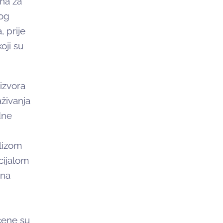
ina za
kog
, prije
oji su
izvora
aživanja
dne
alizom
cijalom
 na
čene su