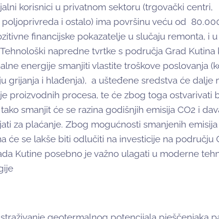
lni korisnici u privatnom sektoru (trgovački centri,
, poljoprivreda i ostalo) ima površinu veću od 80.00
itivne financijske pokazatelje u slučaju remonta, i u
Tehnološki napredne tvrtke s područja Grad Kutina 
lne energije smanjiti vlastite troškove poslovanja (k
iju grijanja i hlađenja), a ušteđene sredstva će dalje
cije proizvodnih procesa, te će zbog toga ostvarivati 
 tako smanjit će se razina godišnjih emisija CO2 i dav
ajati za plaćanje. Zbog mogućnosti smanjenih emisij
a će se lakše biti odlučiti na investicije na području
ada Kutine posebno je važno ulagati u moderne tehn
gije
je istraživanje geotermalnog potencijala pješčenjaka 