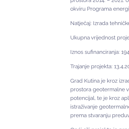
prostora 2014. – 2021. 
okviru Programa energij
Natječaj: Izrada tehnič
Ukupna vrijednost proje
Iznos sufinanciranja: 1
Trajanje projekta: 13.4.2
Grad Kutina je kroz izr
prostora geotermalne 
potencijal, te je kroz a
istraživanje geotermaln
prema stvaranju preduvje