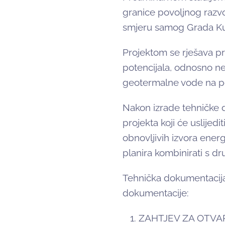
granice povoljnog razv
smjeru samog Grada Ku
Projektom se rješava p
potencijala, odnosno ne
geotermalne vode na p
Nakon izrade tehničke 
projekta koji će uslijedi
obnovljivih izvora ener
planira kombinirati s dr
Tehnička dokumentacija 
dokumentacije:
ZAHTJEV ZA OTVA