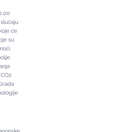
0,00
 slučaju
koje će
oje su
 moći
bolje
anja
a CO2
 Grada
ologije
panonske