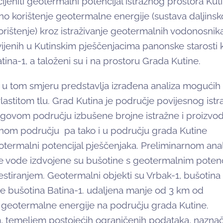
ocijeniti geotermalni potencijal istražnog prostora Kut
no korištenje geotermalne energije (sustava daljins
korištenje) kroz istraživanje geotermalnih vodonosnika
jenih u Kutinskim pješčenjacima panonske starosti k
ina-1, a taloženi su i na prostoru Grada Kutine.
 u tom smjeru predstavlja izrađena analiza mogućih 
lastitom tlu. Grad Kutina je područje povijesnog istr
njegovom području izbušene brojne istražne i proizvo
žnom području pa tako i u području grada Kutine
eotermalni potencijal pješčenjaka. Preliminarnom an
ne vode izdvojene su bušotine s geotermalnim poten
stiranjem. Geotermalni objekti su Vrbak-1, bušotina
te bušotina Batina-1. udaljena manje od 3 km od
a geotermalne energije na području grada Kutine.
, temeljem postojećih ograničenih podataka, nazna