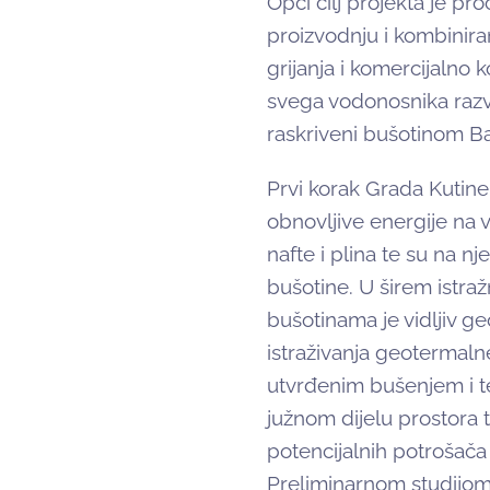
Opći cilj projekta je pr
proizvodnju i kombinira
grijanja i komercijalno 
svega vodonosnika razvi
raskriveni bušotinom Bat
Prvi korak Grada Kutine
obnovljive energije na v
nafte i plina te su na 
bušotine. U širem istra
bušotinama je vidljiv g
istraživanja geotermal
utvrđenim bušenjem i te
južnom dijelu prostora 
potencijalnih potrošač
Preliminarnom studijom