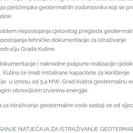
oja pješčenjaka geotermalnih vodonosnika koji se pr
tine.
roblem nepostojanja cjelovitog pregleda geotermal
postojanja tehničke dokumentacije za istraživanje
odručju Grada Kutine.
dokumentacije i naknadne potpune realizacije cjel
ti, Kutina će imati instalirane kapacitete za korištenje
gije u iznosu od 5.4 MW. Grad Kutina geotermalnu e
ugim obnovljivim izvorima energije.
za istraživanje geotermalne vode sastoji se od slje
RANJE NATJEČAJA ZA ISTRAŽIVANJE GEOTERMA