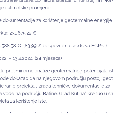
od strane država donatora Islanda, Lihtenštajna i No
e i klimatske promjene.
ke dokumentacije za korištenje geotermalne energije
kta: 231.675,22 €
94.588,58 € (83,99 % bespovratna sredstva EGP-a)
022. – 13.4.2024. (24 mjeseca)
adu preliminarne analize geotermalnog potencijala i
vode dokazao da na njegovom području postoji geot
pliciranje projekta „Izrada tehničke dokumentacije za
e vode na području Batine, Grad Kutina“ krenuo u s
ta za korištenje iste.