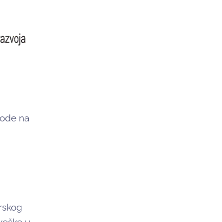
vode na
rskog