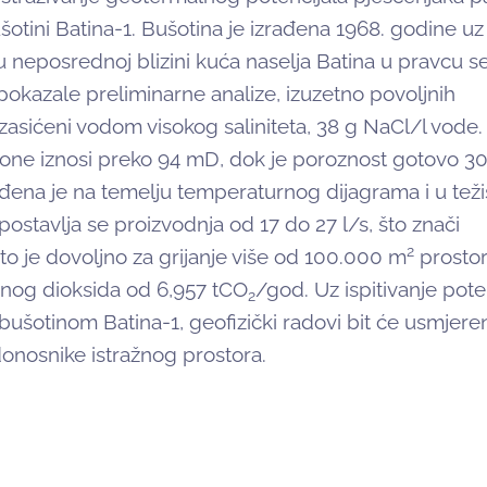
ušotini Batina-1. Bušotina je izrađena 1968. godine uz
 neposrednoj blizini kuća naselja Batina u pravcu sel
 pokazale preliminarne analize, izuzetno povoljnih
 zasićeni vodom visokog saliniteta, 38 g NaCl/l vode.
one iznosi preko 94 mD, dok je poroznost gotovo 30
đena je na temelju temperaturnog dijagrama i u teži
tpostavlja se proizvodnja od 17 do 27 l/s, što znači
2
što je dovoljno za grijanje više od 100.000 m
prostor
čnog dioksida od 6,957 tCO
/god. Uz ispitivanje pote
2
ušotinom Batina-1, geofizički radovi bit će usmjeren
onosnike istražnog prostora.