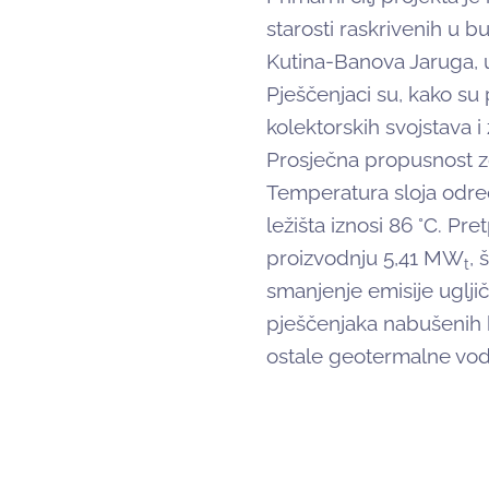
starosti raskrivenih u b
Kutina-Banova Jaruga, u
Pješčenjaci su, kako su
kolektorskih svojstava i
Prosječna propusnost z
Temperatura sloja odre
ležišta iznosi 86 °C. Pre
proizvodnju 5,41 MW
, 
t
smanjenje emisije uglji
pješčenjaka nabušenih b
ostale geotermalne vod