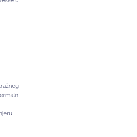
rveške u
stražnog
ermalni
mjeru