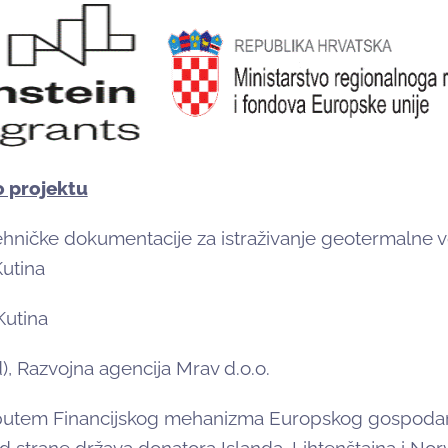
o projektu
tehničke dokumentacije za istraživanje geotermalne 
Kutina
Kutina
d), Razvojna agencija Mrav d.o.o.
an putem Financijskog mehanizma Europskog gospoda